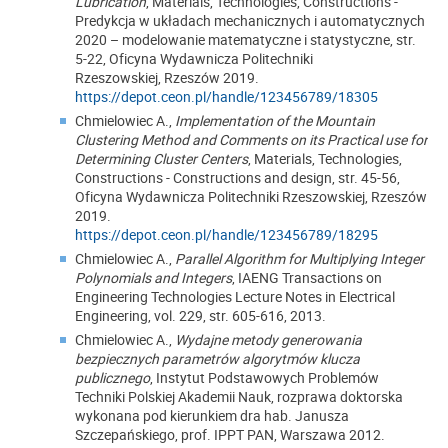
Lubrication
, Materials, Technologies, Constructions -
Predykcja w układach mechanicznych i automatycznych
2020 – modelowanie matematyczne i statystyczne, str.
5-22, Oficyna Wydawnicza Politechniki
Rzeszowskiej, Rzeszów 2019.
https://depot.ceon.pl/handle/123456789/18305
Chmielowiec A.,
Implementation of the Mountain
Clustering Method and Comments on its Practical use for
Determining Cluster Centers
, Materials, Technologies,
Constructions - Constructions and design, str. 45-56,
Oficyna Wydawnicza Politechniki Rzeszowskiej, Rzeszów
2019.
https://depot.ceon.pl/handle/123456789/18295
Chmielowiec A.,
Parallel Algorithm for Multiplying Integer
Polynomials and Integers
, IAENG Transactions on
Engineering Technologies Lecture Notes in Electrical
Engineering, vol. 229, str. 605-616, 2013.
Chmielowiec A.,
Wydajne metody generowania
bezpiecznych parametrów algorytmów klucza
publicznego
, Instytut Podstawowych Problemów
Techniki Polskiej Akademii Nauk, rozprawa doktorska
wykonana pod kierunkiem dra hab. Janusza
Szczepańskiego, prof. IPPT PAN, Warszawa 2012.