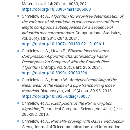
Materials, vol. 14(20), art. 6060, 2021.
https://doi.org/10.3390/ma14206060
Chmielowiec A.,
Algorithm for error-free determination of
the variance of all contiguous subsequences and fixed-
length contiguous subsequences for a sequence of
industrial measurement data
, Computational Statistics,
vol. 36(4), str. 2813-2840, 2021.
https://doi.org/10.1007/s00180-021-01096-1
Chmielowiec A., Litwin P.,
Efficient Inverted Index
Compression Algorithm Characterized by Faster
Decompression Compared with the Golomb-Rice
Algorithm
, Entropy, vol. 23(3), art. 296, 2021.
https://doi.org/10.3390/e23030296
Chmielowiec A., Homik W.,
Analytical modelling of the
linear wear of the inside of a pipe transporting loose
materials
, Diagnostyka, vol. 19(4), str. 89-95, 2018.
https://doi.org/10.29354/diag/99087
Chmielowiec A.,
Fixed points of the RSA encryption
algorithm
, Theoretical Computer Science, vol. 411(1), str.
288-292, 2010.
Chmielowiec A.,
Primality proving with Gauss and Jacobi
Sums
, Journal of Telecommunications and Information