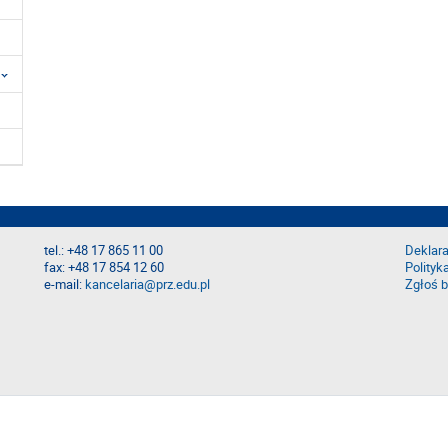
tel.: +48 17 865 11 00
Deklara
fax: +48 17 854 12 60
Polityk
e-mail:
kancelaria@prz.edu.pl
Zgłoś b